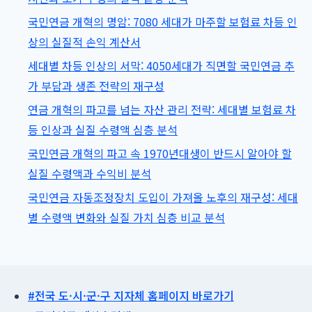
시
국민연금 개혁의 명암: 7080 세대가 마주할 보험료 차등 인
감
상의 실질적 손익 계산서
액
을
세대별 차등 인상의 서막: 4050세대가 직면할 국민연금 추
피
가 부담과 생존 전략의 재구성
하
연금 개혁의 파고를 넘는 자산 관리 전략: 세대별 보험료 차
는
등 인상과 실질 수령액 심층 분석
자
국민연금 개혁의 파고 속 1970년대생이 반드시 알아야 할
산
실질 수령액과 수익비 분석
관
국민연금 자동조정장치 도입이 가져올 노후의 재구성: 세대
리
별 수령액 변화와 실질 가치 심층 비교 분석
필
승
전
략
#전국 도·시·군·구 지자체 홈페이지 바로가기