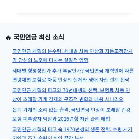
년
생
국
민
🔥 국민연금 최신 소식
연
금
국민연금 개혁의 분수령: 세대별 차등 인상과 자동조정장치
수
가 당신의 노후에 미치는 실질적 영향
령
세대별 형평성인가 추가 부담인가? 국민연금 개혁안에 따른
시
연령대별 보험료 차등 인상의 실체와 생애 자산 설계 전략
기
국민연금 개혁의 파고와 70년대생의 선택: 보험료 차등 인
와
상이 초래할 가계 경제의 구조적 변화와 대응 시나리오
소
은퇴 가계의 소리 없는 습격, 국민연금 인상이 초래할 건강
득
보험 피부양자 박탈과 2026년형 자산 관리 해법
발
국민연금 개혁의 파고 속 1970년생의 생존 전략: 수령 시기
생
지연과 조기 수령의 실익 끝장 분석