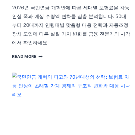
동
2026년 국민연금 개혁안에 따른 세대별 보험료율 차등
조
정
인상 폭과 예상 수령액 변화를 심층 분석합니다. 50대
장
부터 20대까지 연령대별 맞춤형 대응 전략과 자동조정
치
장치 도입에 따른 실질 가치 변화를 금융 전문가의 시각
가
에서 확인하세요.
당
신
세
의
READ MORE
대
노
별
후
형
에
평
미
성
치
인
는
가
실
추
질
가
적
부
영
담
향