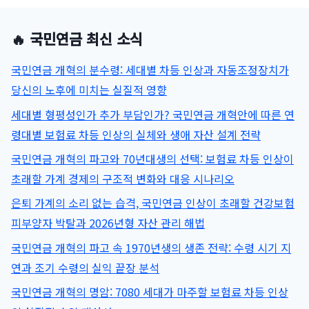
분
조
석
정
🔥 국민연금 최신 소식
장
치
국민연금 개혁의 분수령: 세대별 차등 인상과 자동조정장치가
도
당신의 노후에 미치는 실질적 영향
입
이
세대별 형평성인가 추가 부담인가? 국민연금 개혁안에 따른 연
가
령대별 보험료 차등 인상의 실체와 생애 자산 설계 전략
져
올
국민연금 개혁의 파고와 70년대생의 선택: 보험료 차등 인상이
노
초래할 가계 경제의 구조적 변화와 대응 시나리오
후
의
은퇴 가계의 소리 없는 습격, 국민연금 인상이 초래할 건강보험
재
피부양자 박탈과 2026년형 자산 관리 해법
구
국민연금 개혁의 파고 속 1970년생의 생존 전략: 수령 시기 지
성:
세
연과 조기 수령의 실익 끝장 분석
대
국민연금 개혁의 명암: 7080 세대가 마주할 보험료 차등 인상
별
수