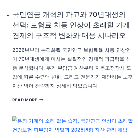
인
가?
국민연금 개혁의 파고와 70년대생의
국
선택: 보험료 차등 인상이 초래할 가계
민
연
경제의 구조적 변화와 대응 시나리오
금
개
2026년부터 본격화될 국민연금 보험료율 차등 인상안
혁
이 70년대생에게 미치는 실질적인 경제적 파급력을 심
안
층 분석합니다. 추가 부담금 계산부터 자동조정장치 도
에
따
입에 따른 수령액 변화, 그리고 전문가가 제안하는 노후
른
자산 방어 전략까지 상세히 담았습니다.
연
령
국
READ MORE
대
민
별
연
보
금
험
개
료
혁
차