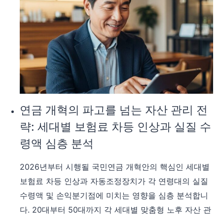
등
계
인
산
상
서
의
서
막:
4050
세
대
가
연금 개혁의 파고를 넘는 자산 관리 전
직
략: 세대별 보험료 차등 인상과 실질 수
면
할
령액 심층 분석
국
민
2026년부터 시행될 국민연금 개혁안의 핵심인 세대별
연
보험료 차등 인상과 자동조정장치가 각 연령대의 실질
금
수령액 및 손익분기점에 미치는 영향을 심층 분석합니
추
가
다. 20대부터 50대까지 각 세대별 맞춤형 노후 자산 관
부