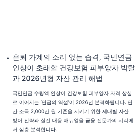
의
등
파
인
고
상
와
의
70
실
년
체
대
와
생
은퇴 가계의 소리 없는 습격, 국민연금
생
의
애
인상이 초래할 건강보험 피부양자 박탈
선
자
택:
과 2026년형 자산 관리 해법
산
보
설
험
국민연금 수령액 인상이 건강보험 피부양자 자격 상실
계
료
전
로 이어지는 ‘연금의 역설’이 2026년 본격화됩니다. 연
차
략
간 소득 2,000만 원 기준을 지키기 위한 세대별 자산
등
인
방어 전략과 실전 대응 매뉴얼을 금융 전문가의 시각에
상
서 심층 분석합니다.
이
초