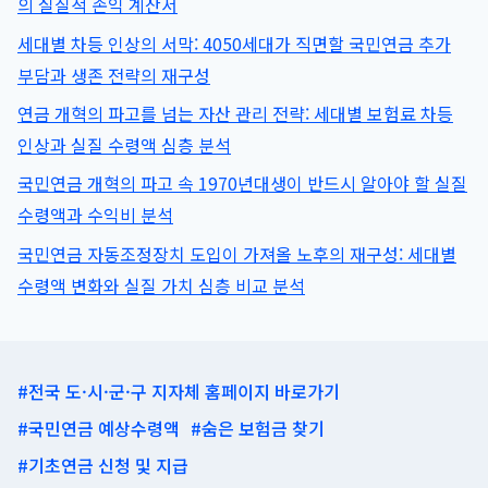
의 실질적 손익 계산서
령
세대별 차등 인상의 서막: 4050세대가 직면할 국민연금 추가
액
부담과 생존 전략의 재구성
변
화
연금 개혁의 파고를 넘는 자산 관리 전략: 세대별 보험료 차등
와
인상과 실질 수령액 심층 분석
실
질
국민연금 개혁의 파고 속 1970년대생이 반드시 알아야 할 실질
가
수령액과 수익비 분석
치
국민연금 자동조정장치 도입이 가져올 노후의 재구성: 세대별
심
층
수령액 변화와 실질 가치 심층 비교 분석
비
교
분
석
#전국 도·시·군·구 지자체 홈페이지 바로가기
#국민연금 예상수령액
#숨은 보험금 찾기
#기초연금 신청 및 지급