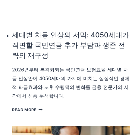
분
7080
석
세
대
가
마
세대별 차등 인상의 서막: 4050세대가
주
직면할 국민연금 추가 부담과 생존 전
할
보
략의 재구성
험
료
2026년부터 본격화되는 국민연금 보험료율 세대별 차
차
등 인상안이 4050세대의 가계에 미치는 실질적인 경제
등
적 파급효과와 노후 수령액의 변화를 금융 전문가의 시
인
상
각에서 심층 분석합니다.
의
실
세
READ MORE
질
대
적
별
손
차
익