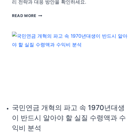
리 전략과 대응 방안을 확인하세요.
담
과
연
READ MORE
생
금
존
개
전
혁
략
의
의
파
재
고
구
를
성
넘
는
자
산
관
리
국민연금 개혁의 파고 속 1970년대생
전
이 반드시 알아야 할 실질 수령액과 수
략:
세
익비 분석
대