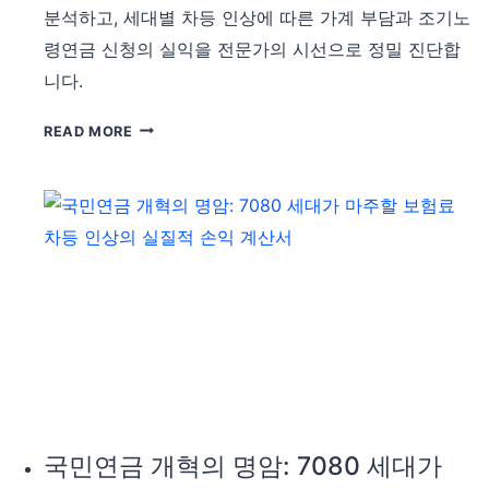
분석하고, 세대별 차등 인상에 따른 가계 부담과 조기노
할
령연금 신청의 실익을 전문가의 시선으로 정밀 진단합
건
강
니다.
보
험
국
READ MORE
피
민
부
연
양
금
자
개
박
혁
탈
의
과
파
2026
고
년
속
형
1970
자
년
산
생
관
의
국민연금 개혁의 명암: 7080 세대가
리
생