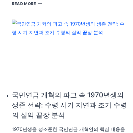
은
READ MORE
래
퇴
할
가
가
계
계
의
경
소
제
리
의
없
구
는
조
습
적
격,
변
국
화
민
와
연
국민연금 개혁의 파고 속 1970년생의
대
금
응
생존 전략: 수령 시기 지연과 조기 수령
인
시
상
의 실익 끝장 분석
나
이
리
초
1970년생을 정조준한 국민연금 개혁안의 핵심 내용을
오
래