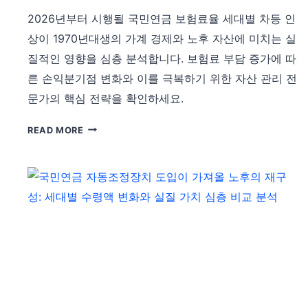
별
2026년부터 시행될 국민연금 보험료율 세대별 차등 인
보
상이 1970년대생의 가계 경제와 노후 자산에 미치는 실
험
질적인 영향을 심층 분석합니다. 보험료 부담 증가에 따
료
차
른 손익분기점 변화와 이를 극복하기 위한 자산 관리 전
등
문가의 핵심 전략을 확인하세요.
인
상
국
READ MORE
과
민
실
연
질
금
수
개
령
혁
액
의
심
파
층
고
분
속
석
1970
년