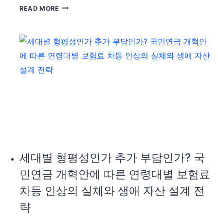
국
READ MORE
민
연
금
개
혁
의
분
수
령:
세
대
별
차
세대별 형평성인가 추가 부담인가? 국
등
민연금 개혁안에 따른 연령대별 보험료
인
상
차등 인상의 실체와 생애 자산 설계 전
과
략
자