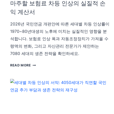
마주할 보험료 차등 인상의 실질적 손
해
존
법
전
익 계산서
략:
수
2026년 국민연금 개편안에 따른 세대별 차등 인상률이
령
1970~80년대생의 노후에 미치는 실질적인 영향을 분
시
석합니다. 보험료 인상 폭과 자동조정장치가 가져올 수
기
지
령액의 변화, 그리고 자산관리 전문가가 제안하는
연
7080 세대의 생존 전략을 확인하세요.
과
조
국
READ MORE
기
민
수
연
령
금
의
개
실
혁
익
의
끝
명
장
암: