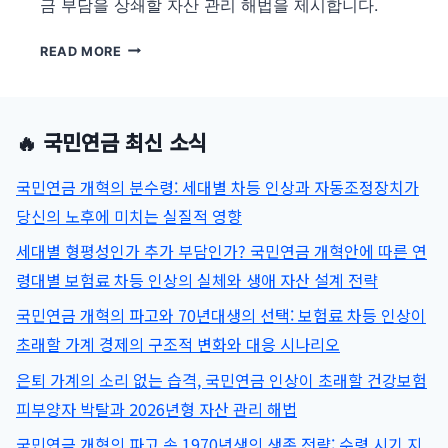
금 부담을 상쇄할 자산 관리 해법을 제시합니다.
국
READ MORE
민
연
금
🔥 국민연금 최신 소식
개
혁
국민연금 개혁의 분수령: 세대별 차등 인상과 자동조정장치가
의
파
당신의 노후에 미치는 실질적 영향
고
세대별 형평성인가 추가 부담인가? 국민연금 개혁안에 따른 연
속
령대별 보험료 차등 인상의 실체와 생애 자산 설계 전략
1970~80
년
국민연금 개혁의 파고와 70년대생의 선택: 보험료 차등 인상이
대
초래할 가계 경제의 구조적 변화와 대응 시나리오
생
을
은퇴 가계의 소리 없는 습격, 국민연금 인상이 초래할 건강보험
위
피부양자 박탈과 2026년형 자산 관리 해법
한
생
국민연금 개혁의 파고 속 1970년생의 생존 전략: 수령 시기 지