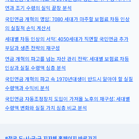
존
연과 조기 수령의 실익 끝장 분석
가
국민연금 개혁의 명암: 7080 세대가 마주할 보험료 차등 인상
이
드:
의 실질적 손익 계산서
보
세대별 차등 인상의 서막: 4050세대가 직면할 국민연금 추가
험
부담과 생존 전략의 재구성
료
차
연금 개혁의 파고를 넘는 자산 관리 전략: 세대별 보험료 차등
등
인상과 실질 수령액 심층 분석
인
상
국민연금 개혁의 파고 속 1970년대생이 반드시 알아야 할 실질
이
수령액과 수익비 분석
가
져
국민연금 자동조정장치 도입이 가져올 노후의 재구성: 세대별
올
수령액 변화와 실질 가치 심층 비교 분석
실
질
소
득
#전국 도·시·군·구 지자체 홈페이지 바로가기