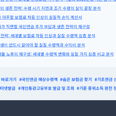
분
의 생존 전략: 수령 시기 지연과 조기 수령의 실익 끝장 분석
할
대가 마주할 보험료 차등 인상의 실질적 손익 계산서
연
금
세대가 직면할 국민연금 추가 부담과 생존 전략의 재구성
100%
 전략: 세대별 보험료 차등 인상과 실질 수령액 심층 분석
받
는
대생이 반드시 알아야 할 실질 수령액과 수익비 분석
방
 노후의 재구성: 세대별 수령액 변화와 실질 가치 심층 비교 분석
법
(2026
년
최
지 바로가기
#국민연금 예상수령액
#숨은 보험금 찾기
#기초연금 
신)
인터넷발급
#개인통관고유부호 발급 및 조회
#기준 중위소득 완전 