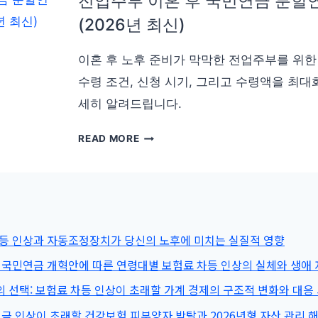
전업주부 이혼 후 국민연금 분할연
(2026년 최신)
이혼 후 노후 준비가 막막한 전업주부를 위한
수령 조건, 신청 시기, 그리고 수령액을 최대
세히 알려드립니다.
전
READ MORE
업
주
부
이
혼
차등 인상과 자동조정장치가 당신의 노후에 미치는 실질적 영향
후
국
 국민연금 개혁안에 따른 연령대별 보험료 차등 인상의 실체와 생애 
민
 선택: 보험료 차등 인상이 초래할 가계 경제의 구조적 변화와 대응
연
연금 인상이 초래할 건강보험 피부양자 박탈과 2026년형 자산 관리 
금