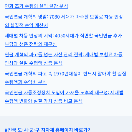
론
연과 조기 수령의 실익 끝장 분석
신
국민연금 개혁의 명암: 7080 세대가 마주할 보험료 차등 인상
청
방
의 실질적 손익 계산서
법
세대별 차등 인상의 서막: 4050세대가 직면할 국민연금 추가
한
부담과 생존 전략의 재구성
도
금
연금 개혁의 파고를 넘는 자산 관리 전략: 세대별 보험료 차등
리
인상과 실질 수령액 심층 분석
완
벽
국민연금 개혁의 파고 속 1970년대생이 반드시 알아야 할 실질
정
수령액과 수익비 분석
리
국민연금 자동조정장치 도입이 가져올 노후의 재구성: 세대별
수령액 변화와 실질 가치 심층 비교 분석
#전국 도·시·군·구 지자체 홈페이지 바로가기