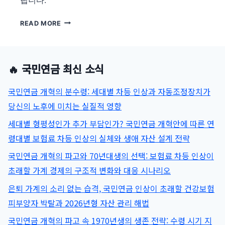
2026
READ MORE
년
국
민
🔥 국민연금 최신 소식
연
금
국민연금 개혁의 분수령: 세대별 차등 인상과 자동조정장치가
수
급
당신의 노후에 미치는 실질적 영향
자
세대별 형평성인가 추가 부담인가? 국민연금 개혁안에 따른 연
의
령대별 보험료 차등 인상의 실체와 생애 자산 설계 전략
료
비
국민연금 개혁의 파고와 70년대생의 선택: 보험료 차등 인상이
지
초래할 가계 경제의 구조적 변화와 대응 시나리오
원
혜
은퇴 가계의 소리 없는 습격, 국민연금 인상이 초래할 건강보험
택
피부양자 박탈과 2026년형 자산 관리 해법
실
버
국민연금 개혁의 파고 속 1970년생의 생존 전략: 수령 시기 지