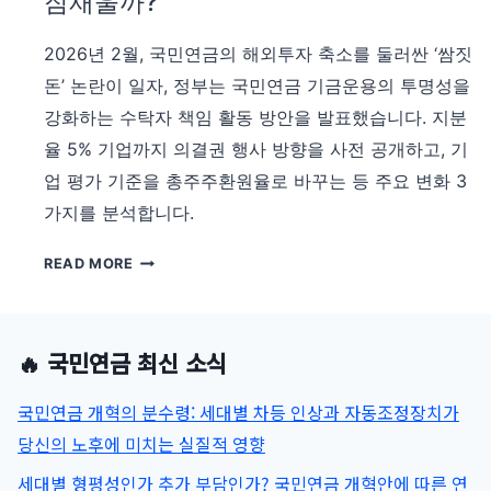
잠재울까?
의
결
2026년 2월, 국민연금의 해외투자 축소를 둘러싼 ‘쌈짓
권
돈’ 논란이 일자, 정부는 국민연금 기금운용의 투명성을
사
강화하는 수탁자 책임 활동 방안을 발표했습니다. 지분
전
공
율 5% 기업까지 의결권 행사 방향을 사전 공개하고, 기
개
업 평가 기준을 총주주환원율로 바꾸는 등 주요 변화 3
강
가지를 분석합니다.
화
의
국
READ MORE
배
민
경
연
과
금
의
🔥 국민연금 최신 소식
기
미
금
(2026
국민연금 개혁의 분수령: 세대별 차등 인상과 자동조정장치가
운
년
용
당신의 노후에 미치는 실질적 영향
2
투
월
세대별 형평성인가 추가 부담인가? 국민연금 개혁안에 따른 연
명