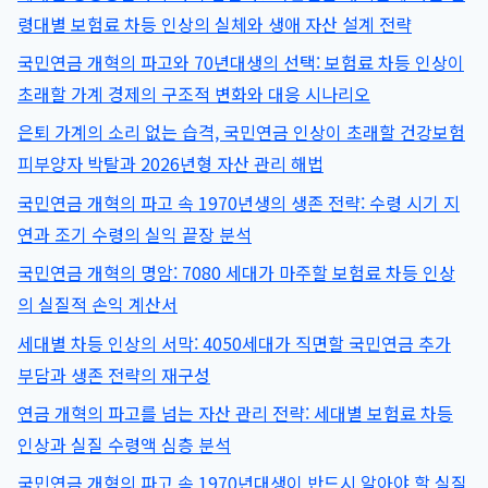
심
령대별 보험료 차등 인상의 실체와 생애 자산 설계 전략
성
층
강
분
국민연금 개혁의 파고와 70년대생의 선택: 보험료 차등 인상이
화
석)
초래할 가계 경제의 구조적 변화와 대응 시나리오
수
탁
은퇴 가계의 소리 없는 습격, 국민연금 인상이 초래할 건강보험
자
피부양자 박탈과 2026년형 자산 관리 해법
책
임
국민연금 개혁의 파고 속 1970년생의 생존 전략: 수령 시기 지
활
연과 조기 수령의 실익 끝장 분석
동
국민연금 개혁의 명암: 7080 세대가 마주할 보험료 차등 인상
2026
년
의 실질적 손익 계산서
변
세대별 차등 인상의 서막: 4050세대가 직면할 국민연금 추가
화,
부담과 생존 전략의 재구성
‘쌈
짓
연금 개혁의 파고를 넘는 자산 관리 전략: 세대별 보험료 차등
돈’
인상과 실질 수령액 심층 분석
논
란
국민연금 개혁의 파고 속 1970년대생이 반드시 알아야 할 실질