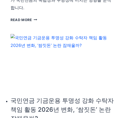
합니다.
국
READ MORE
민
연
금
해
외
투
자
축
소
환
율
방
어
국민연금 기금운용 투명성 강화 수탁자
논
책임 활동 2026년 변화, ‘쌈짓돈’ 논란
란,
5%