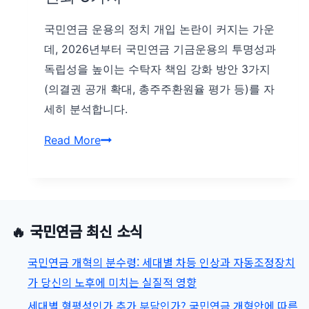
국민연금 운용의 정치 개입 논란이 커지는 가운
데, 2026년부터 국민연금 기금운용의 투명성과
독립성을 높이는 수탁자 책임 강화 방안 3가지
(의결권 공개 확대, 총주주환원율 평가 등)를 자
세히 분석합니다.
국
Read More
민
연
금
수
🔥 국민연금 최신 소식
탁
자
국민연금 개혁의 분수령: 세대별 차등 인상과 자동조정장치
책
가 당신의 노후에 미치는 실질적 영향
임
세대별 형평성인가 추가 부담인가? 국민연금 개혁안에 따른