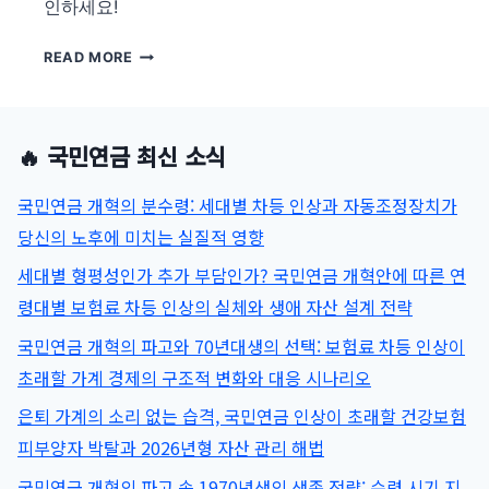
인하세요!
국
READ MORE
민
연
금
🔥 국민연금 최신 소식
기
초
국민연금 개혁의 분수령: 세대별 차등 인상과 자동조정장치가
연
금
당신의 노후에 미치는 실질적 영향
중
세대별 형평성인가 추가 부담인가? 국민연금 개혁안에 따른 연
복
령대별 보험료 차등 인상의 실체와 생애 자산 설계 전략
수
령
국민연금 개혁의 파고와 70년대생의 선택: 보험료 차등 인상이
감
초래할 가계 경제의 구조적 변화와 대응 시나리오
액
기
은퇴 가계의 소리 없는 습격, 국민연금 인상이 초래할 건강보험
준
피부양자 박탈과 2026년형 자산 관리 해법
2026
연
국민연금 개혁의 파고 속 1970년생의 생존 전략: 수령 시기 지