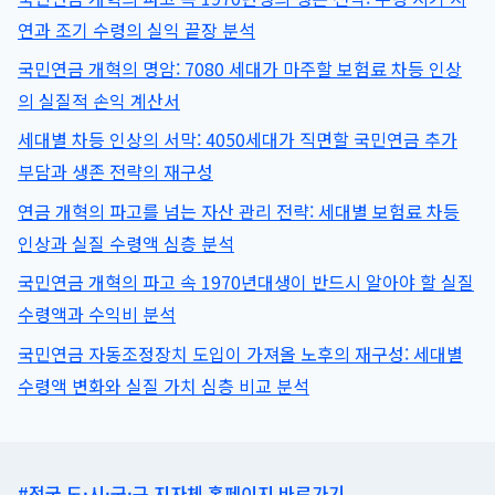
계
연과 조기 수령의 실익 끝장 분석
감
국민연금 개혁의 명암: 7080 세대가 마주할 보험료 차등 인상
액
폐
의 실질적 손익 계산서
지
세대별 차등 인상의 서막: 4050세대가 직면할 국민연금 추가
소
부담과 생존 전략의 재구성
식
완
연금 개혁의 파고를 넘는 자산 관리 전략: 세대별 보험료 차등
벽
인상과 실질 수령액 심층 분석
정
리
국민연금 개혁의 파고 속 1970년대생이 반드시 알아야 할 실질
(쉬
수령액과 수익비 분석
운
설
국민연금 자동조정장치 도입이 가져올 노후의 재구성: 세대별
명)
수령액 변화와 실질 가치 심층 비교 분석
#전국 도·시·군·구 지자체 홈페이지 바로가기