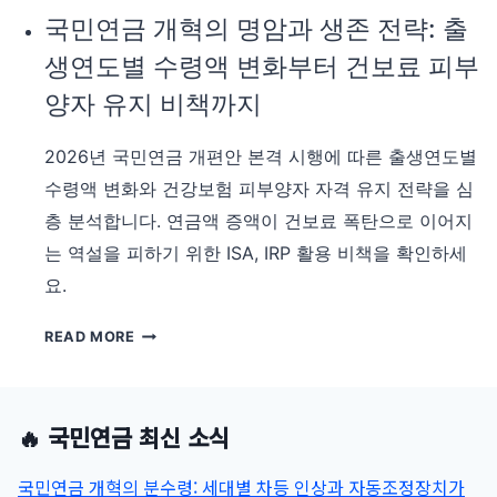
국민연금 개혁의 명암과 생존 전략: 출
생연도별 수령액 변화부터 건보료 피부
양자 유지 비책까지
2026년 국민연금 개편안 본격 시행에 따른 출생연도별
수령액 변화와 건강보험 피부양자 자격 유지 전략을 심
층 분석합니다. 연금액 증액이 건보료 폭탄으로 이어지
는 역설을 피하기 위한 ISA, IRP 활용 비책을 확인하세
요.
국
READ MORE
민
연
금
🔥 국민연금 최신 소식
개
혁
국민연금 개혁의 분수령: 세대별 차등 인상과 자동조정장치가
의