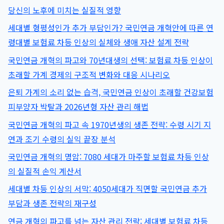
명
당신의 노후에 미치는 실질적 영향
암
세대별 형평성인가 추가 부담인가? 국민연금 개혁안에 따른 연
과
령대별 보험료 차등 인상의 실체와 생애 자산 설계 전략
생
존
국민연금 개혁의 파고와 70년대생의 선택: 보험료 차등 인상이
전
초래할 가계 경제의 구조적 변화와 대응 시나리오
략:
출
은퇴 가계의 소리 없는 습격, 국민연금 인상이 초래할 건강보험
생
피부양자 박탈과 2026년형 자산 관리 해법
연
도
국민연금 개혁의 파고 속 1970년생의 생존 전략: 수령 시기 지
별
연과 조기 수령의 실익 끝장 분석
수
국민연금 개혁의 명암: 7080 세대가 마주할 보험료 차등 인상
령
액
의 실질적 손익 계산서
변
세대별 차등 인상의 서막: 4050세대가 직면할 국민연금 추가
화
부담과 생존 전략의 재구성
부
터
연금 개혁의 파고를 넘는 자산 관리 전략: 세대별 보험료 차등