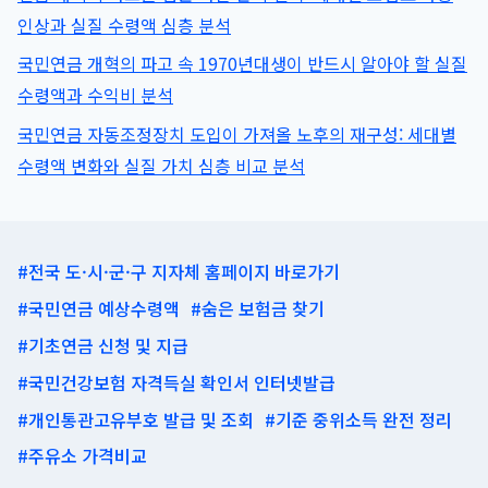
건
인상과 실질 수령액 심층 분석
보
료
국민연금 개혁의 파고 속 1970년대생이 반드시 알아야 할 실질
피
수령액과 수익비 분석
부
양
국민연금 자동조정장치 도입이 가져올 노후의 재구성: 세대별
자
수령액 변화와 실질 가치 심층 비교 분석
유
지
비
책
#전국 도·시·군·구 지자체 홈페이지 바로가기
까
지
#국민연금 예상수령액
#숨은 보험금 찾기
#기초연금 신청 및 지급
#국민건강보험 자격득실 확인서 인터넷발급
#개인통관고유부호 발급 및 조회
#기준 중위소득 완전 정리
#주유소 가격비교