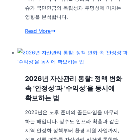
슈가 국민연금의 독립성과 투명성에 미치는
영향을 분석합니다.
국
Read More
민
연
금
해
외
2026년 자산관리 통찰: 정책 변화
투
속 ‘안정성’과 ‘수익성’을 동시에
자
확보하는 법
축
2026년은 노후 준비의 골든타임을 마무리
소
하는 해입니다. 상수도 인프라 확충과 같은
환
지역 안정화 정책부터 환경 지원 사업까지,
율
정부 정책 변화를 자산관리 전략에 통합하
방