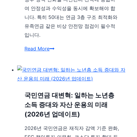
여 안정성과 수익성을 동시에 확보해야 합
어
니다. 특히 50대는 연금 3층 구조 최적화와
논
유족연금 같은 비상 안전망 점검이 필수적
란,
입니다.
5%
의
2026
Read More
결
년
권
자
사
산
전
관
공
리
국민연금 대변혁: 일하는 노년층
개
통
소득 증대와 자산 운용의 미래
강
찰:
(2026년 업데이트)
화
정
의
2026년 국민연금은 재직자 감액 기준 완화,
책
배
ESG 책임투자 의무화, 코스닥 투자 확대 등
변