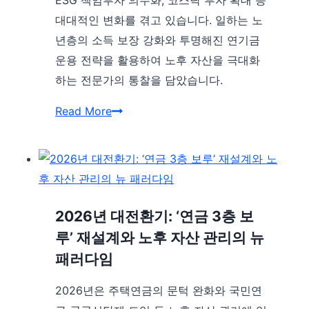
경
대대적인 변화를 겪고 있습니다. 일하는 노
화
과
년층의 소득 보장 강화와 투명해진 연기금
속
의
운용 전략을 활용하여 노후 자산을 극대화
‘안
미
하는 전문가의 통찰을 담았습니다.
정
(2026
성’과
년
국
Read More
‘수
2
민
익
월
연
성’을
심
금
동
층
대
시
분
변
2026년 대전환기: ‘연금 3층 보
에
석)
혁:
루’ 재설계와 노후 자산 관리의 뉴
확
일
패러다임
보
하
하
2026년은 주택연금의 문턱 완화와 국민연
는
는