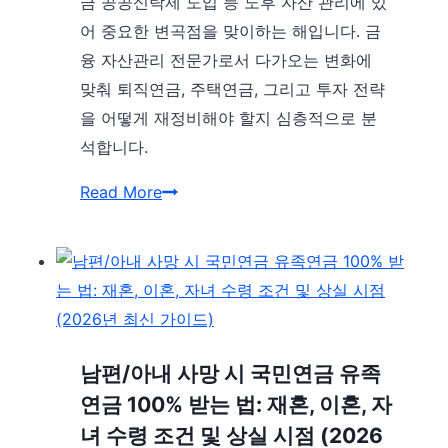
금 공공신탁제 도입 등 노후 자산 관리에 있
노
법
어 중요한 변곡점을 맞이하는 해입니다. 금
년
융 자산관리 전문가로서 다가오는 변화에
층
맞춰 퇴직연금, 주택연금, 그리고 투자 전략
소
을 어떻게 재정비해야 할지 심층적으로 분
득
석합니다.
증
대
2026
Read More
와
년
자
대
산
전
운
환
용
기:
의
‘연
남편/아내 사망 시 국민연금 유족
미
금
연금 100% 받는 법: 재혼, 이혼, 자
래
3
녀 수령 조건 및 상실 시점 (2026
(2026