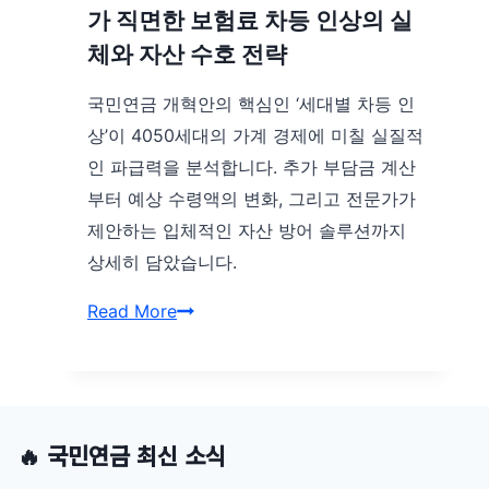
시
가 직면한 보험료 차등 인상의 실
러
국
체와 자산 수호 전략
다
민
임
국민연금 개혁안의 핵심인 ‘세대별 차등 인
연
상’이 4050세대의 가계 경제에 미칠 실질적
금
인 파급력을 분석합니다. 추가 부담금 계산
유
부터 예상 수령액의 변화, 그리고 전문가가
족
제안하는 입체적인 자산 방어 솔루션까지
연
상세히 담았습니다.
금
100%
국
Read More
받
민
는
연
법:
금
재
개
🔥 국민연금 최신 소식
혼,
혁
이