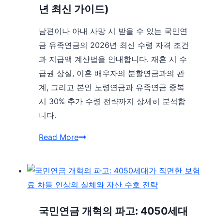
층
년 최신 가이드)
년
보
업
루’
남편이나 아내 사망 시 받을 수 있는 국민연
데
재
금 유족연금의 2026년 최신 수령 자격 조건
이
설
과 지급액 계산법을 안내합니다. 재혼 시 수
트)
계
급권 상실, 이혼 배우자의 분할연금과의 관
와
계, 그리고 본인 노령연금과 유족연금 중복
노
시 30% 추가 수령 전략까지 상세히 분석합
후
니다.
자
남
Read More
산
편/
관
아
리
내
의
사
뉴
망
국민연금 개혁의 파고: 4050세대
패