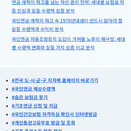
연금 개혁의 파고를 넘는 자산 관리 전략: 세대별 보험료 차
신
상
등 인상과 실질 수령액 심층 분석
가
의
국민연금 개혁의 파고 속 1970년대생이 반드시 알아야 할
이
실
실질 수령액과 수익비 분석
드)
체
국민연금 자동조정장치 도입이 가져올 노후의 재구성: 세대
와
별 수령액 변화와 실질 가치 심층 비교 분석
자
산
수
호
#전국 도·시·군·구 지자체 홈페이지 바로가기
전
#국민연금 예상수령액
략
#숨은 보험금 찾기
#기초연금 신청 및 지급
#국민건강보험 자격득실 확인서 인터넷발급
#개인통관고유부호 발급 및 조회