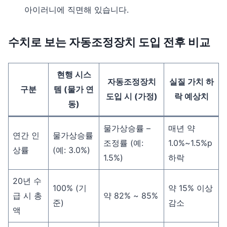
아이러니에 직면해 있습니다.
수치로 보는 자동조정장치 도입 전후 비교
현행 시스
자동조정장치
실질 가치 하
구분
템 (물가 연
도입 시 (가정)
락 예상치
동)
물가상승률 –
매년 약
연간 인
물가상승률
조정률 (예:
1.0%~1.5%p
상률
(예: 3.0%)
1.5%)
하락
20년 수
100% (기
약 15% 이상
급 시 총
약 82% ~ 85%
준)
감소
액