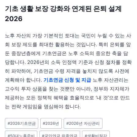
기초 생활 보장 강화와 연계된 은퇴 설계
2026
노후 자산의 가장 기본적인 토대는 국민이 누릴 수 있는 사
회 보장 제도를 최대한 활용하는 것입니다. 특히 은퇴를 앞
둔 중장년층에게 기초연금은 노후 소득의 중요한 축을 담
당합니다. 2026년의 소득 인정액 기준과 신청 절차를 정확
히 파악하여, 기초연금 수령 자격을 놓치지 않도록 사전에
계획해야 합니다.
기초연금 신청 및 지급
노후 자산관리는
고수익 투자 상품을 찾는 것뿐만 아니라, 정부와 지자체가
제공하는 모든 정책적 혜택을 효율적으로 ‘내 것’으로 만드
는 전략 게임임을 명심해야 합니다.
Post
#
2026기초연금
#
2026년
#
2026년 자산관리
Tags:
#
50대노후준비
#
국민연금 유족연금
#
생활비절감